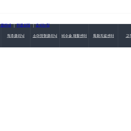
진료기록 열람 및 사본발급 ..
진료안내
진료상담
오시는길
|
|
척추클리닉
소아정형클리닉
비수술 재활센터
특화치료센터
고