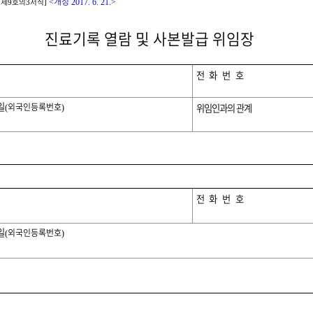
개정
 제
호의
서식
<
2017. 6. 21.>
9
3
]
진료기록 열람 및 사본발급 위임장
전화번호
일
외국인등록번호
위임인과의 관계
(
)
전화번호
일
외국인등록번호
(
)