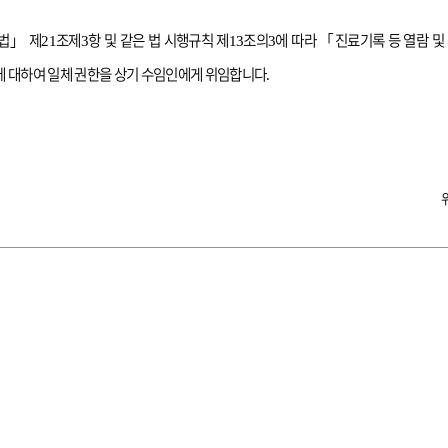
법
」
제
조제
항 및 같은 법 시행규칙 제
조의
에 따라
「
진료기록 등 열람 및
21
3
13
3
에 대하여 일체 권한을 상기 수임인에게 위임합니다
.