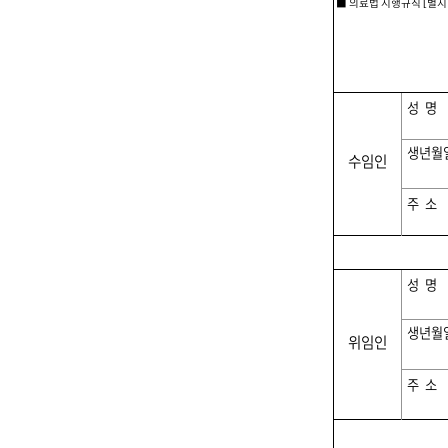
■
의료법 시행규칙
별지
[
성명
생년월
수임인
주소
성명
생년월
위임인
주소