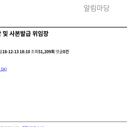
알림마당
 및 사본발급 위임장
일
18-12-13 18:10
조회
51,209회
댓글
0건
.5K)