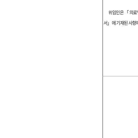
임인
은
「
의료
위
서
」
에 기재된 사항