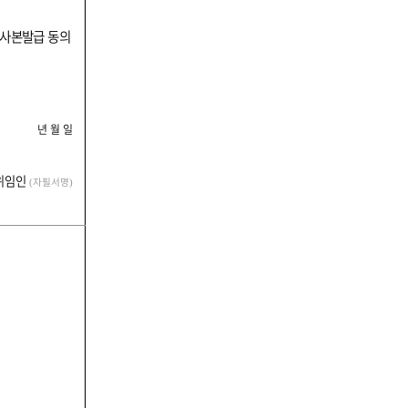
 사본발급 동의
년 월 일
위임인
자필서명
(
)