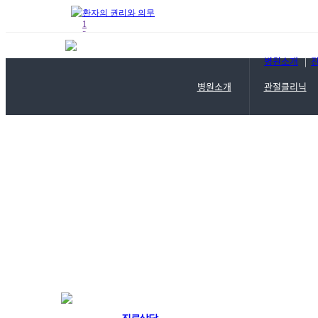
진료기록 열람 및 사본발급 ..
1
2
3
4
병원소개
|
5
Prev
Next
병원소개
관절클리닉
Start
Stop