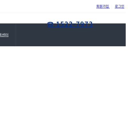
위례삼성정형외과 홈페이지가 ..
회원가입
|
로그인
☎ 1522-7973
객센터