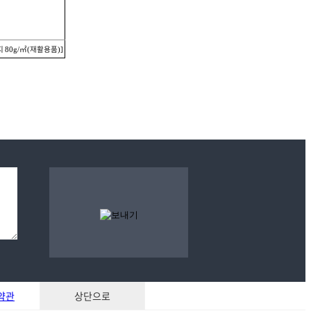
지
㎡
재활용품
80g/
(
)]
약관
상단으로