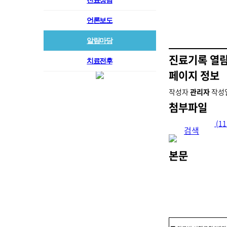
진료상담
언론보도
알림마당
진료기록 열람
치료전후
페이지 정보
작성자
관리자
작성
첨부파일
위임장.hwp
(11
검색
본문