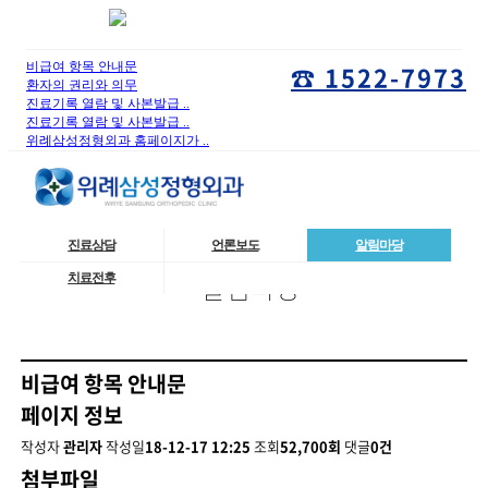
비급여 항목 안내문
☎ 1522-7973
환자의 권리와 의무
진료기록 열람 및 사본발급 ..
진료기록 열람 및 사본발급 ..
위례삼성정형외과 홈페이지가 ..
진료상담
언론보도
알림마당
알림마당
치료전후
비급여 항목 안내문
페이지 정보
작성자
관리자
작성일
18-12-17 12:25
조회
52,700회
댓글
0건
첨부파일